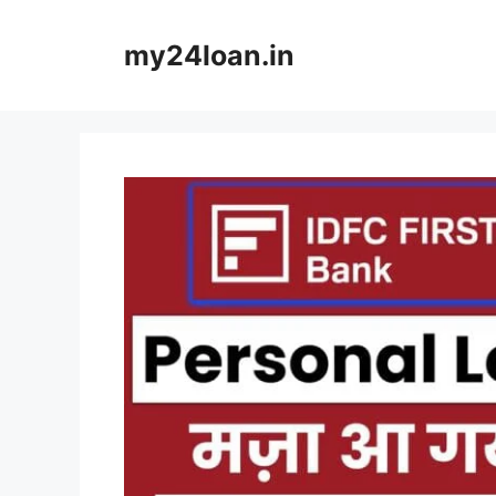
Skip
to
my24loan.in
content