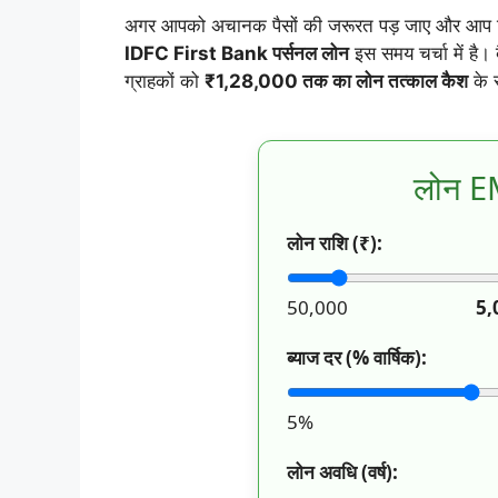
h
अगर आपको अचानक पैसों की जरूरत पड़ जाए और आप कि
IDFC First Bank
पर्सनल लोन
इस समय चर्चा में है। ब
a
ग्राहकों को
₹1,28,000 तक का लोन तत्काल कैश
के र
t
s
लोन E
A
लोन राशि (₹):
p
50,000
5,
p
ब्याज दर (% वार्षिक):
5%
लोन अवधि (वर्ष):