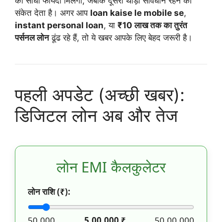
को सीधा फायदा मिलेगा, जबकि दूसरा थोड़ा सावधान रहने का
t
संकेत देता है। अगर आप
loan kaise le mobile se
,
instant personal loan
, या
₹10 लाख तक का तुरंत
s
पर्सनल लोन
ढूंढ रहे हैं, तो ये खबर आपके लिए बेहद जरूरी है।
A
p
पहली अपडेट (अच्छी खबर):
p
डिजिटल लोन अब और तेज
लोन EMI कैलकुलेटर
लोन राशि (₹):
50,000
5,00,000
₹
50,00,000